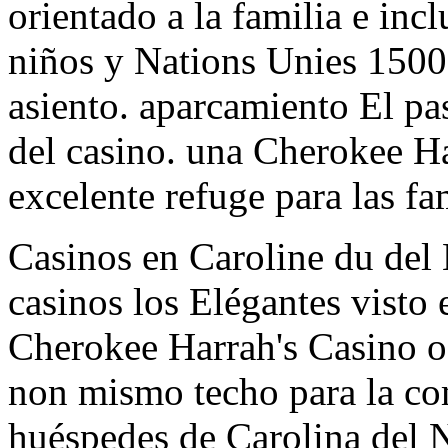
orientado a la familia e inc
niños y Nations Unies 1500-
asiento. aparcamiento El pas
del casino. una Cherokee H
excelente refuge para las fa
Casinos en Caroline du del 
casinos los Elégantes visto
Cherokee Harrah's Casino of
non mismo techo para la co
huéspedes de Carolina del N