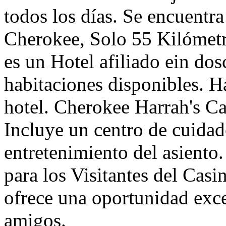
todos los días. Se encuentr
Cherokee, Solo 55 Kilómetr
es un Hotel afiliado ein dos
habitaciones disponibles. H
hotel. Cherokee Harrah's Cas
Incluye un centro de cuida
entretenimiento del asiento
para los Visitantes del Cas
ofrece una oportunidad exce
amigos.