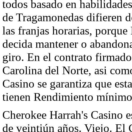
todos basado en habilidades
de Tragamonedas difieren d
las franjas horarias, porque
decida mantener o abandonar 
giro. En el contrato firmad
Carolina del Norte, asi com
Casino se garantiza que es
tienen Rendimiento mínimo 
Cherokee Harrah's Casino es
de veintiún años. Viejo. El