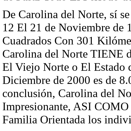
De Carolina del Norte, sí s
12 El 21 de Noviembre de 
Cuadrados Con 301 Kilómet
Carolina del Norte TIENE d
El Viejo Norte o El Estado 
Diciembre de 2000 es de 8.
conclusión, Carolina del N
Impresionante, ASI COMO 
Familia Orientada los indiv