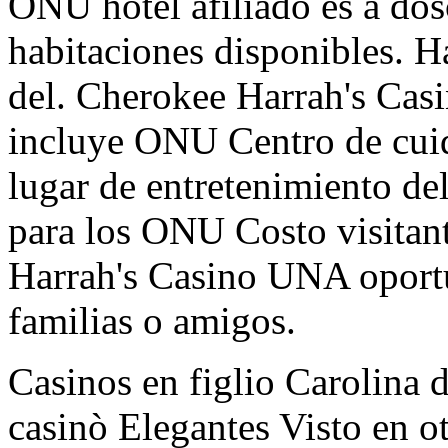
ONU hotel afiliado és a dosc
habitaciones disponibles. H
del. Cherokee Harrah's Casin
incluye ONU Centro de cu
lugar de entretenimiento de
para los ONU Costo visitant
Harrah's Casino UNA oportu
familias o amigos.
Casinos en figlio Carolina 
casinò Elegantes Visto en o