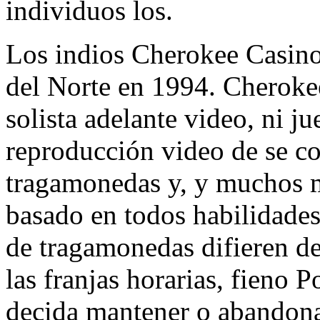
individuos los.
Los indios Cherokee Casino 
del Norte en 1994. Cheroke
solista adelante video, ni j
reproducción video de se c
tragamonedas y, y muchos m
basado en todos habilidades
de tragamonedas difieren d
las franjas horarias, fieno 
decida mantener o abandonar 