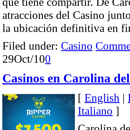
que tiene compartir. De Car
atracciones del Casino junto
la ubicación definitiva en f
Filed under:
Casino
Commen
29
Oct/10
0
Casinos en Carolina de
[
English
|
Italiano
]
Carolina d