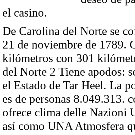
el casino.
De Carolina del Norte se co
21 de noviembre de 1789. 
kilómetros con 301 kilómet
del Norte 2 Tiene apodos: s
el Estado de Tar Heel. La 
es de personas 8.049.313. c
ofrece clima delle Nazioni 
así como UNA Atmosfera que