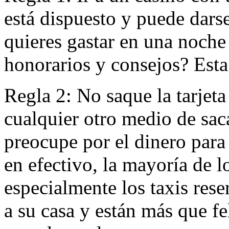
está dispuesto y puede darse
quieres gastar en una noche
honorarios y consejos? Esta
Regla 2: No saque la tarjeta
cualquier otro medio de sac
preocupe por el dinero para 
en efectivo, la mayoría de l
especialmente los taxis rese
a su casa y están más que fe