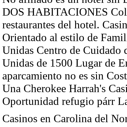
DOS HABITACIONES Colom
restaurantes del hotel. Casi
Orientado al estilo de Fam
Unidas Centro de Cuidado d
Unidas de 1500 Lugar de Ent
aparcamiento no es sin Cost
Una Cherokee Harrah's Ca
Oportunidad refugio párr L
Casinos en Carolina del Nor