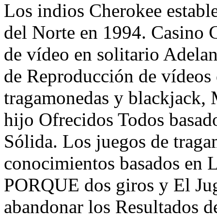
Los indios Cherokee estable
del Norte en 1994. Casino 
de vídeo en solitario Adelan
de Reproducción de vídeos
tragamonedas y blackjack
hijo Ofrecidos Todos basado
Sólida. Los juegos de traga
conocimientos basados en La
PORQUE dos giros y El Jug
abandonar los Resultados de 