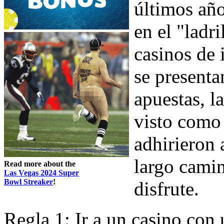
últimos año
en el "ladr
casinos de 
se presenta
apuestas, l
visto como 
adhirieron 
largo camin
Read more about the
Las Vegas 2024 Super
Bowl Streaker
!
disfrute.
Regla 1: Ir a un casino con