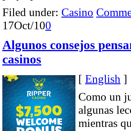
Filed under:
Casino
Commen
17
Oct/10
0
Algunos consejos pensa
casinos
[
English
]
Como un ju
algunas lec
mientras qu