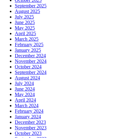
October 2025
September 2025
August 2025
July 2025
June 2025
May 2025
April 2025
March 2025
February 2025
January 2025
December 2024
November 2024
October 2024
September 2024
August 2024
July 2024
June 2024
May 2024
April 2024
March 2024
February 2024
January 2024
December 2023
November 2023
October 2023