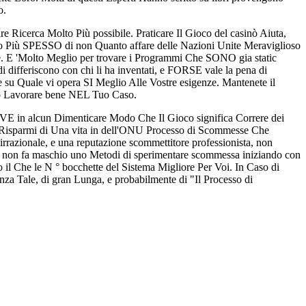
o.
re Ricerca Molto Più possibile. Praticare Il Gioco del casinò Aiuta,
lto Più SPESSO di non Quanto affare delle Nazioni Unite Meraviglioso
te. E 'Molto Meglio per trovare i Programmi Che SONO gia static
 differiscono con chi li ha inventati, e FORSE vale la pena di
su Quale vi opera SI Meglio Alle Vostre esigenze. Mantenete il
o Lavorare bene NEL Tuo Caso.
DEVE in alcun Dimenticare Modo Che Il Gioco significa Correre dei
il Risparmi di Una vita in dell'ONU Processo di Scommesse Che
rrazionale, e una reputazione scommettitore professionista, non
nte non fa maschio uno Metodi di sperimentare scommessa iniziando con
 Che le N ° bocchette del Sistema Migliore Per Voi. In Caso di
enza Tale, di gran Lunga, e probabilmente di "Il Processo di