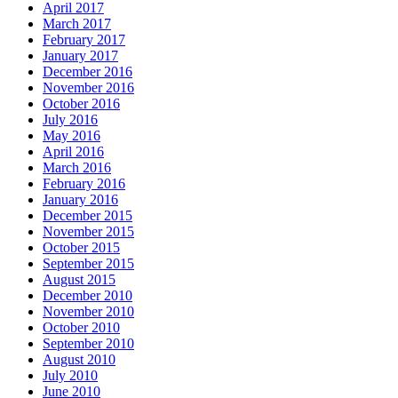
April 2017
March 2017
February 2017
January 2017
December 2016
November 2016
October 2016
July 2016
May 2016
April 2016
March 2016
February 2016
January 2016
December 2015
November 2015
October 2015
September 2015
August 2015
December 2010
November 2010
October 2010
September 2010
August 2010
July 2010
June 2010