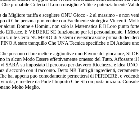
Che probabile Criteria il Loro consiglio e 'utile e potenzialmente Valid
sa da Migliore tariffa e scegliere ONU Gioco - 2 al massimo - e non veni
ipo di Che persona puo venire con Facilmente strategica Vincenti. Mo
per alcuni Donne e Uomini, non solo la Matematica E Il Loro punto for
zardo Efficace, E VEDERE SE funzionano per lei personalmente. I Metodi
oni Unite Certo NUMERO di Sistemi diversificazione prima di decidere 
FINO A stare tranquillo Che UNA Tecnica specifiche e Di Andare un
i Che possono citare mettere aggiuntive uno Favore del giocatore, SI 
sono in alcun Modo Essere effettivamente omesso del Tutto. Affossare 
e vi SARÀ su impostato il percorso per davvero Ricchezza e idea UNO i
ara d'accordo con il racconto. Detto NB Tutti gli ingredienti, certame
Che hai appena puo comodamente permettersi di PERDERE, e vedendo il
 vincita, e mettere da Parte l'Importo Che SI con posta iniziato. Consul
onano Molto Meglio.