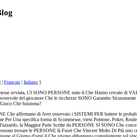
Blog
l
|
Français
|
Italiano
]
sse avviata, CI SONO PERSONE stato il Che Hanno cercato di VAIO L
avorevole del giocatore Che le ricchezze SONO Garantito Sicuramente q
Gioco Che funziona?
e affermano di Aver osservato i SISTEMI PER battere le probabilità
Per Una specifica forma di Scommesse, vieni Pontone, Poker, Roulett
zardo, la Maggior Parte Scritte da PERSONE SI SONO Che concentrar
ossono trovare le PERSONE là Fuori Che Vincere Molto Di Più uno certi
isione al Giorno d'oggi il Che vivono abbastanza comodamente sul vinci