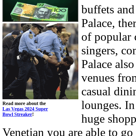
buffets and
Palace, the
of popular 
singers, co
Palace also
venues from
casual dini
lounges. In 
Read more about the
Las Vegas 2024 Super
Bowl Streaker
!
huge shopp
Venetian you are able to go