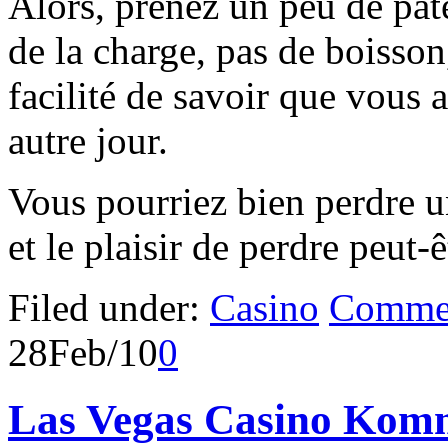
Alors, prenez un peu de pâte
de la charge, pas de boisson,
facilité de savoir que vous 
autre jour.
Vous pourriez bien perdre u
et le plaisir de perdre peut-ê
Filed under:
Casino
Commen
28
Feb/10
0
Las Vegas Casino Kom