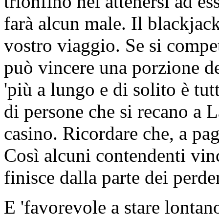
trionfino nei attenersi ad e
farà alcun male. Il blackjac
vostro viaggio. Se si compet
può vincere una porzione de
'più a lungo e di solito è tu
di persone che si recano a L
casino. Ricordare che, a pag
Così alcuni contendenti vinc
finisce dalla parte dei perde
E 'favorevole a stare lonta