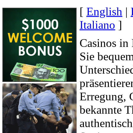
[
English
|
Italiano
]
Casinos in
Sie bequem
Unterschie
präsentiere
Erregung, G
bekannte T
authentisc