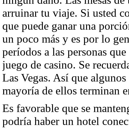
arruinar tu viaje. Si usted
que puede ganar una porción
un poco más y es por lo gen
períodos a las personas que
juego de casino. Se recuerda
Las Vegas. Así que algunos 
mayoría de ellos terminan e
Es favorable que se manteng
podría haber un hotel conec