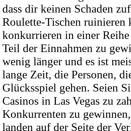
dass dir keinen Schaden zu
Roulette-Tischen ruinieren 
konkurrieren in einer Reih
Teil der Einnahmen zu gewi
wenig länger und es ist meis
lange Zeit, die Personen, d
Glücksspiel gehen. Seien Sie
Casinos in Las Vegas zu za
Konkurrenten zu gewinnen, 
landen auf der Seite der Verl