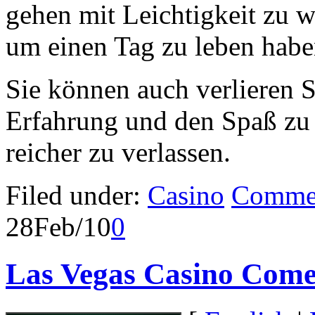
gehen mit Leichtigkeit zu 
um einen Tag zu leben habe
Sie können auch verlieren S
Erfahrung und den Spaß zu v
reicher zu verlassen.
Filed under:
Casino
Commen
28
Feb/10
0
Las Vegas Casino Come