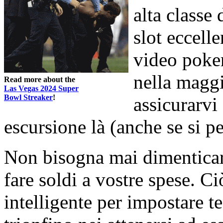
alta classe 
slot eccell
video poker
nella maggi
Read more about the
Las Vegas 2024 Super
Bowl Streaker
!
assicurarvi 
escursione là (anche se si pe
Non bisogna mai dimenticare
fare soldi a vostre spese. C
intelligente per impostare t