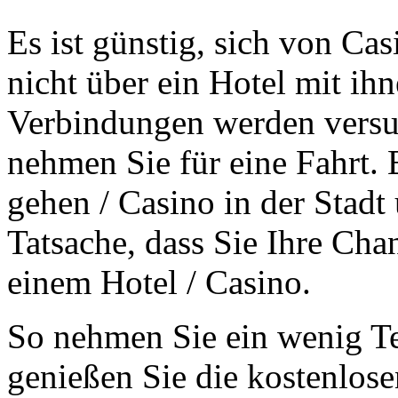
Es ist günstig, sich von Ca
nicht über ein Hotel mit ih
Verbindungen werden versu
nehmen Sie für eine Fahrt. E
gehen / Casino in der Stadt
Tatsache, dass Sie Ihre Chan
einem Hotel / Casino.
So nehmen Sie ein wenig Te
genießen Sie die kostenlos