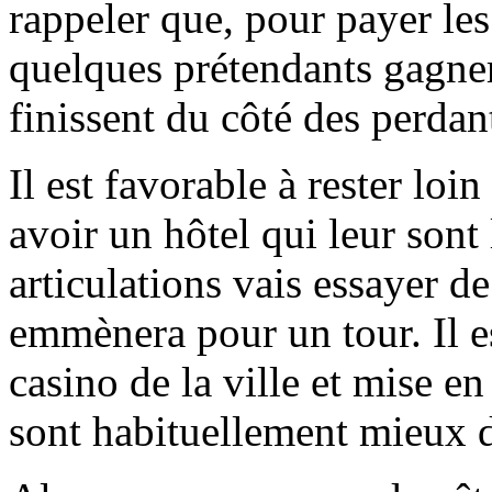
rappeler que, pour payer le
quelques prétendants gagner
finissent du côté des perdan
Il est favorable à rester loi
avoir un hôtel qui leur sont
articulations vais essayer d
emmènera pour un tour. Il es
casino de la ville et mise e
sont habituellement mieux d