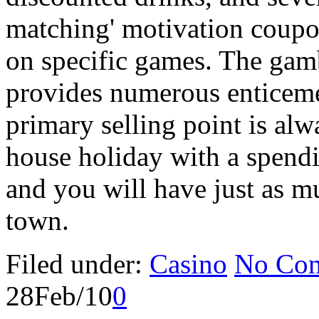
matching' motivation coupo
on specific games. The gam
provides numerous enticemen
primary selling point is al
house holiday with a spendi
and you will have just as m
town.
Filed under:
Casino
No Co
28
Feb/10
0