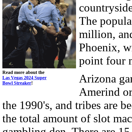
countryside 
The populat
million, and
Phoenix, wi
point four 
Read more about the
Arizona ga
Las Vegas 2024 Super
Bowl Streaker
!
Amerind or
the 1990's, and tribes are b
the total amount of slot ma
gambling den. There are 15