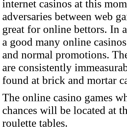
internet casinos at this mom
adversaries between web ga
great for online bettors. In
a good many online casinos 
and normal promotions. The 
are consistently immeasurab
found at brick and mortar c
The online casino games wh
chances will be located at 
roulette tables.