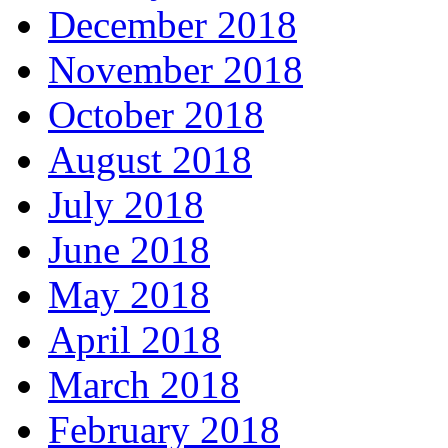
December 2018
November 2018
October 2018
August 2018
July 2018
June 2018
May 2018
April 2018
March 2018
February 2018