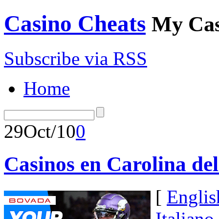
Casino Cheats
My Cas
Subscribe via RSS
Home
29
Oct/10
0
Casinos en Carolina de
[
Englis
Italiano