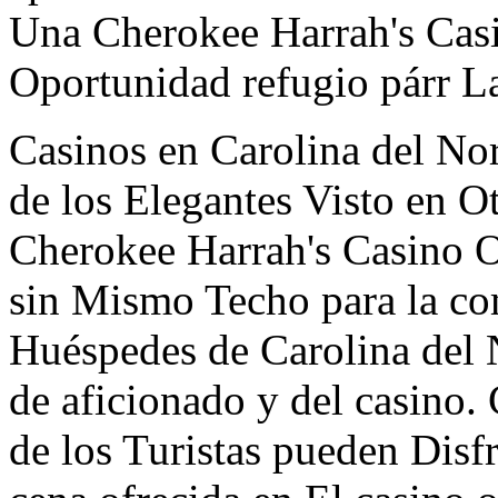
Una Cherokee Harrah's Ca
Oportunidad refugio párr L
Casinos en Carolina del Nor
de los Elegantes Visto en O
Cherokee Harrah's Casino O
sin Mismo Techo para la c
Huéspedes de Carolina del N
de aficionado y del casino
de los Turistas pueden Disf