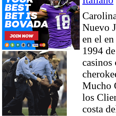
Carolin
Nuevo Ju
en el en
1994 de 
casinos 
cheroke
Mucho 
los Clie
costa d