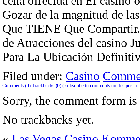
cena ofrecida en El casino 
Gozar de la magnitud de las
Que TIENE Que Compartir. 
de Atracciones del casino J
Para La Ubicación Definiti
Filed under:
Casino
Commen
Comments (0)
Trackbacks (0)
( subscribe to comments on this post )
Sorry, the comment form is c
No trackbacks yet.
«
Las Vegas Casino Komme