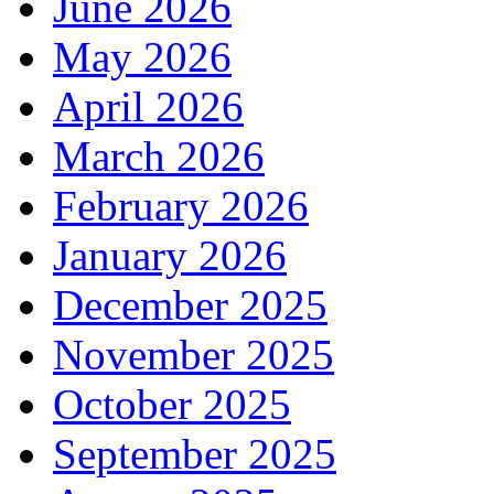
June 2026
May 2026
April 2026
March 2026
February 2026
January 2026
December 2025
November 2025
October 2025
September 2025