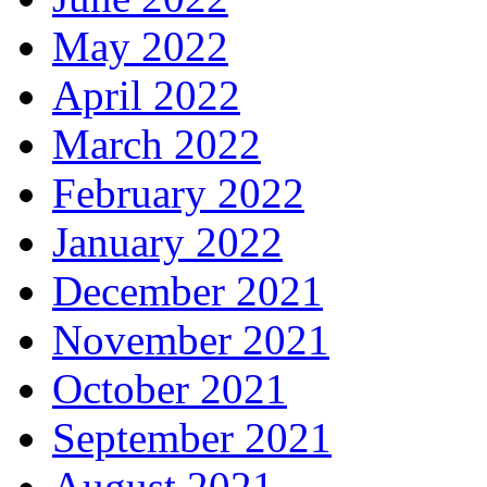
May 2022
April 2022
March 2022
February 2022
January 2022
December 2021
November 2021
October 2021
September 2021
August 2021