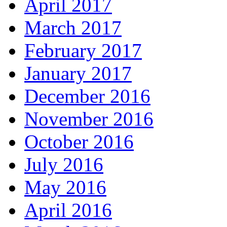
April 2017
March 2017
February 2017
January 2017
December 2016
November 2016
October 2016
July 2016
May 2016
April 2016