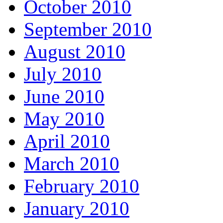
October 2010
September 2010
August 2010
July 2010
June 2010
May 2010
April 2010
March 2010
February 2010
January 2010