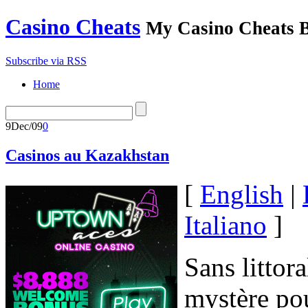
Casino Cheats
My Casino Cheats 
Subscribe via RSS
Home
9
Dec/09
0
Casinos au Kazakhstan
[
English
|
Italiano
]
Sans littor
mystère pou