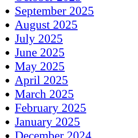
September 2025
August 2025
July 2025
June 2025
May 2025
April 2025
March 2025
February 2025
January 2025
December 2024