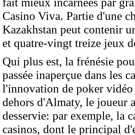
fait mieux incarnées par gran
Casino Viva. Partie d'une ch
Kazakhstan peut contenir un
et quatre-vingt treize jeux d
Qui plus est, la frénésie pou
passée inaperçue dans les c
l'innovation de poker vidéo
dehors d'Almaty, le joueur 
desservie: par exemple, la 
casinos, dont le principal d'