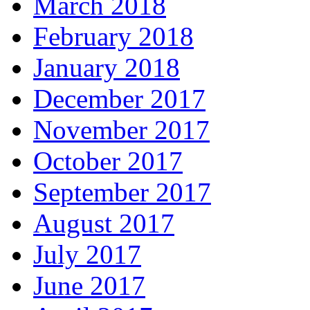
March 2018
February 2018
January 2018
December 2017
November 2017
October 2017
September 2017
August 2017
July 2017
June 2017