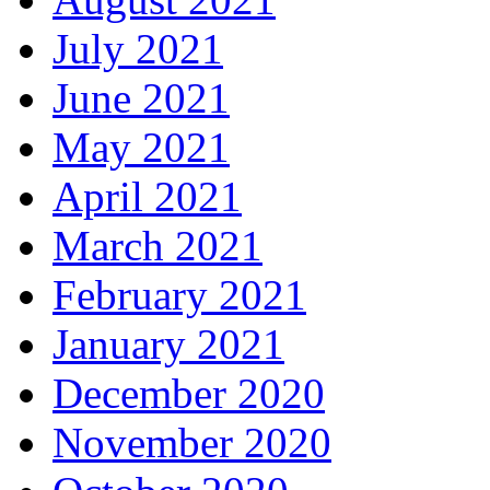
July 2021
June 2021
May 2021
April 2021
March 2021
February 2021
January 2021
December 2020
November 2020