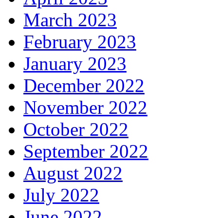
March 2023
February 2023
January 2023
December 2022
November 2022
October 2022
September 2022
August 2022
July 2022
June 2022