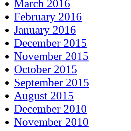
March 2016
February 2016
January 2016
December 2015
November 2015
October 2015
September 2015
August 2015
December 2010
November 2010