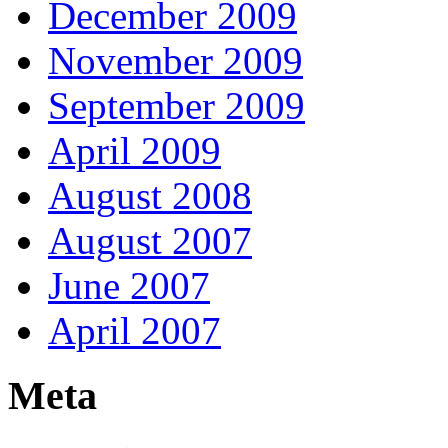
December 2009
November 2009
September 2009
April 2009
August 2008
August 2007
June 2007
April 2007
Meta