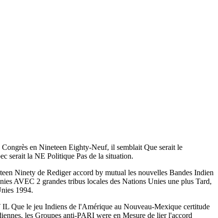
ongrès en Nineteen Eighty-Neuf, il semblait Que serait le
erait la NE Politique Pas de la situation.
n Ninety de Rediger accord by mutual les nouvelles Bandes Indien
nies AVEC 2 grandes tribus locales des Nations Unies une plus Tard,
Unies 1994.
 Que le jeu Indiens de l'Amérique au Nouveau-Mexique certitude
ennes, les Groupes anti-PARI were en Mesure de lier l'accord