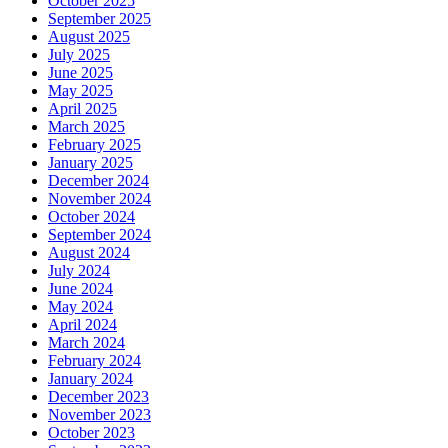
October 2025
September 2025
August 2025
July 2025
June 2025
May 2025
April 2025
March 2025
February 2025
January 2025
December 2024
November 2024
October 2024
September 2024
August 2024
July 2024
June 2024
May 2024
April 2024
March 2024
February 2024
January 2024
December 2023
November 2023
October 2023