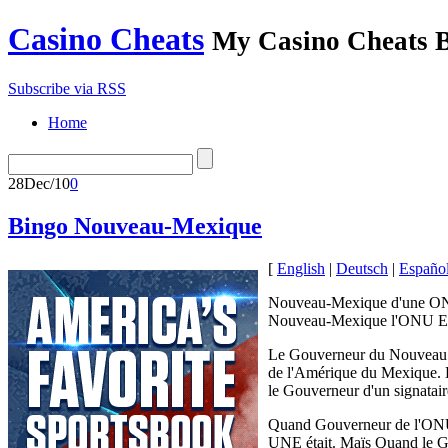
Casino Cheats
My Casino Cheats 
Subscribe via RSS
Home
28
Dec/10
0
Bingo Nouveau-Mexique
[
English
|
Deutsch
|
Españo
Nouveau-Mexique d'une ONU o
Nouveau-Mexique l'ONU ETATS
Le Gouverneur du Nouveau 
de l'Amérique du Mexique. L
le Gouverneur d'un signatair
Quand Gouverneur de l'ONU
UNE était. Maïs Quand le G