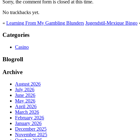
Sorry, the comment form is closed at this time.
No trackbacks yet.
«
Learning From My Gambling Blunders
Jugendstil-Mexique Bingo
Categories
Casino
Blogroll
Archive
August 2026
July 2026
June 2026
May 2026
April 2026
March 2026
February 2026
January 2026
December 2025
November 2025