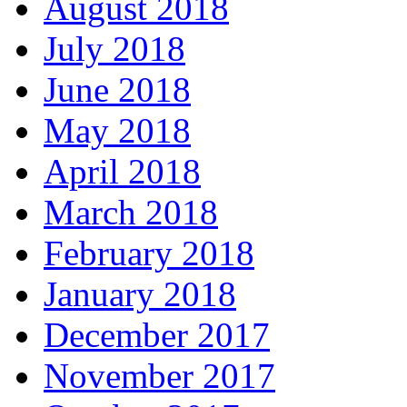
August 2018
July 2018
June 2018
May 2018
April 2018
March 2018
February 2018
January 2018
December 2017
November 2017