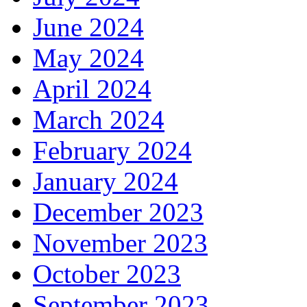
June 2024
May 2024
April 2024
March 2024
February 2024
January 2024
December 2023
November 2023
October 2023
September 2023