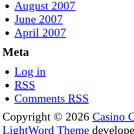
August 2007
June 2007
April 2007
Meta
Log in
RSS
Comments
RSS
Copyright © 2026
Casino C
LightWord Theme
develop