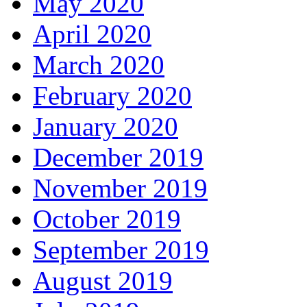
May 2020
April 2020
March 2020
February 2020
January 2020
December 2019
November 2019
October 2019
September 2019
August 2019