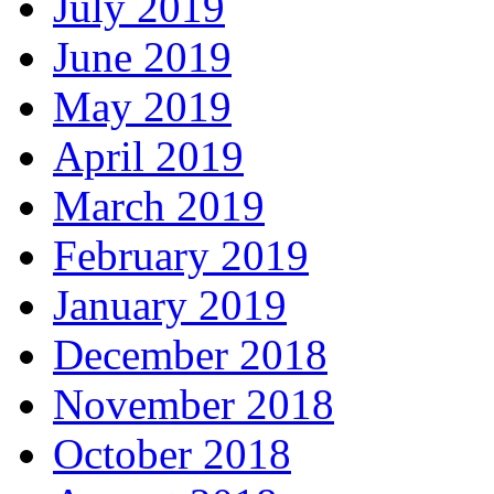
July 2019
June 2019
May 2019
April 2019
March 2019
February 2019
January 2019
December 2018
November 2018
October 2018