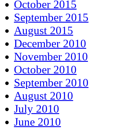
October 2015
September 2015
August 2015
December 2010
November 2010
October 2010
September 2010
August 2010
July 2010
June 2010