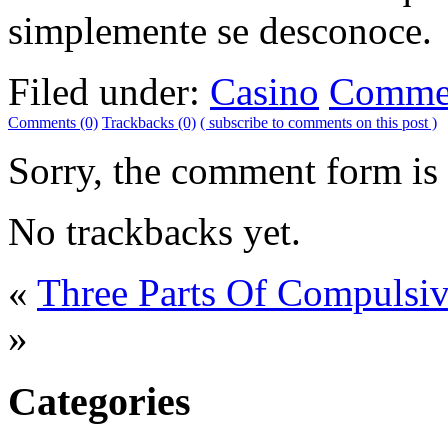
simplemente se desconoce.
Filed under:
Casino
Commen
Comments (0)
Trackbacks (0)
( subscribe to comments on this post )
Sorry, the comment form is c
No trackbacks yet.
«
Three Parts Of Compulsiv
»
Categories