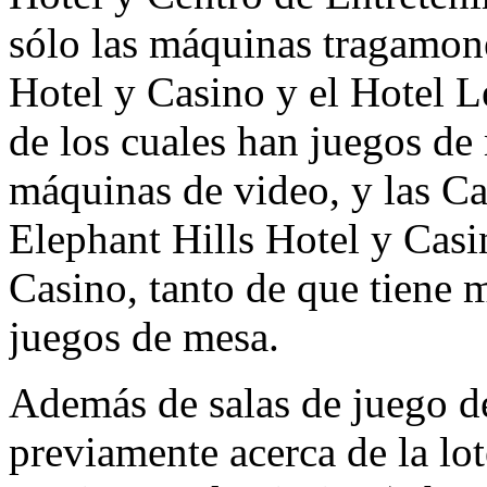
sólo las máquinas tragamon
Hotel y Casino y el Hotel 
de los cuales han juegos d
máquinas de video, y las Cat
Elephant Hills Hotel y Casi
Casino, tanto de que tiene 
juegos de mesa.
Además de salas de juego 
previamente acerca de la lo