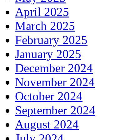
April 2025
March 2025
February 2025
January 2025
December 2024
November 2024
October 2024
September 2024
August 2024
July 2024