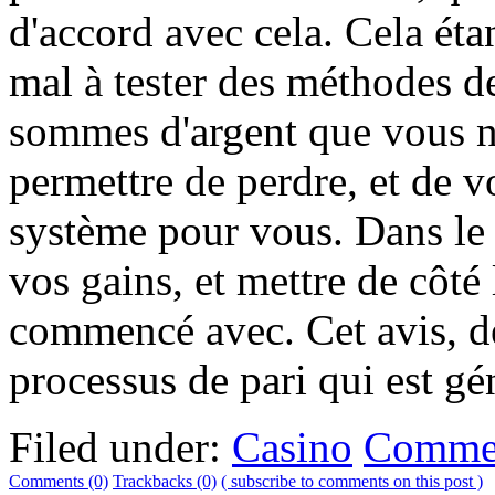
d'accord avec cela. Cela étan
mal à tester des méthodes d
sommes d'argent que vous 
permettre de perdre, et de v
système pour vous. Dans le 
vos gains, et mettre de côt
commencé avec. Cet avis, de
processus de pari qui est g
Filed under:
Casino
Commen
Comments (0)
Trackbacks (0)
( subscribe to comments on this post )