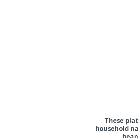
These pla
household na
hear