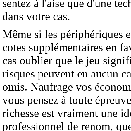
sentez à l'aise que d'une te
dans votre cas.
Même si les périphériques e
cotes supplémentaires en fav
cas oublier que le jeu signif
risques peuvent en aucun ca
omis. Naufrage vos économi
vous pensez à toute épreuve 
richesse est vraiment une idé
professionnel de renom, quell