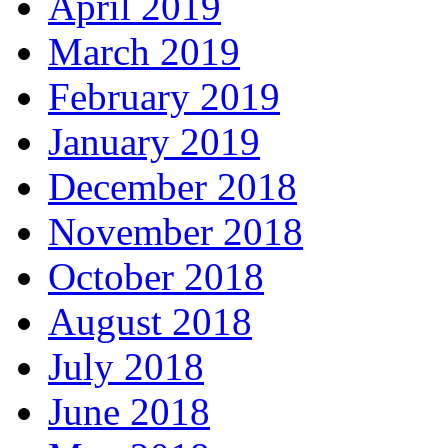
April 2019
March 2019
February 2019
January 2019
December 2018
November 2018
October 2018
August 2018
July 2018
June 2018