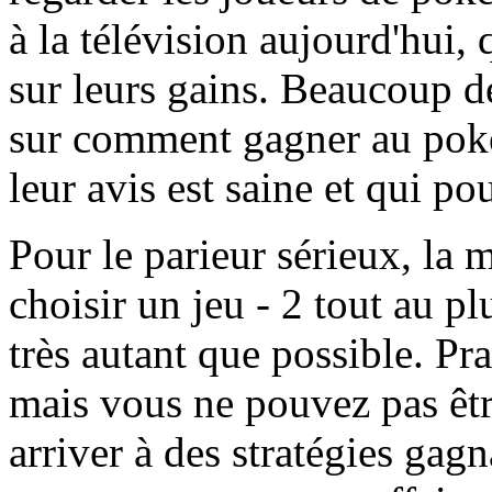
à la télévision aujourd'hui,
sur leurs gains. Beaucoup de
sur comment gagner au poke
leur avis est saine et qui pou
Pour le parieur sérieux, la m
choisir un jeu - 2 tout au pl
très autant que possible. Pra
mais vous ne pouvez pas êtr
arriver à des stratégies ga