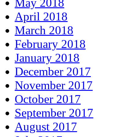
May 2018
April 2018
March 2018
February 2018
January 2018
December 2017
November 2017
October 2017
September 2017
August 2017