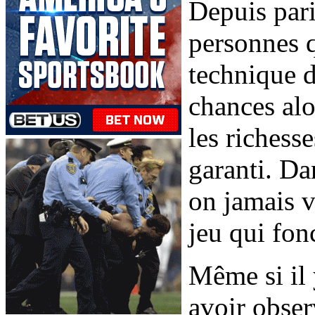
Depuis pari
personnes q
technique d
chances alo
les richess
garanti. Da
on jamais 
jeu qui fon
Même si il 
avoir obser