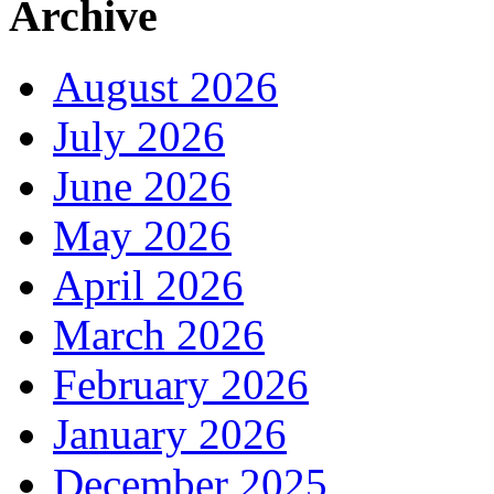
Archive
August 2026
July 2026
June 2026
May 2026
April 2026
March 2026
February 2026
January 2026
December 2025