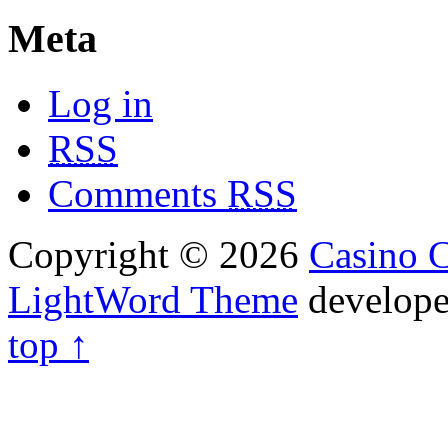
Meta
Log in
RSS
Comments
RSS
Copyright © 2026
Casino C
LightWord Theme
develop
top ↑