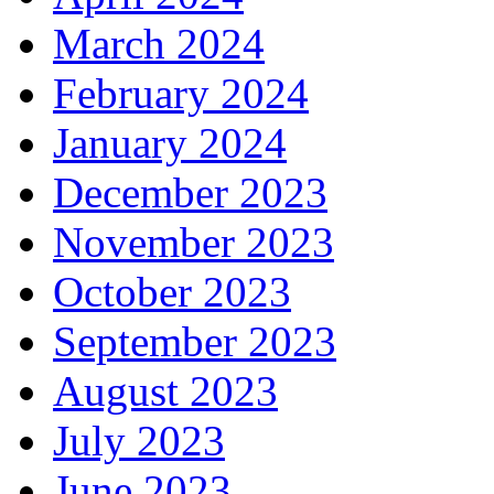
March 2024
February 2024
January 2024
December 2023
November 2023
October 2023
September 2023
August 2023
July 2023
June 2023