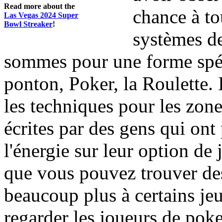
Read more about the
chance à to
Las Vegas 2024 Super
Bowl Streaker
!
systèmes d
sommes pour une forme spéci
ponton, Poker, la Roulette. 
les techniques pour les zones
écrites par des gens qui ont
l'énergie sur leur option de j
que vous pouvez trouver de
beaucoup plus à certains jeux
regarder les joueurs de pok