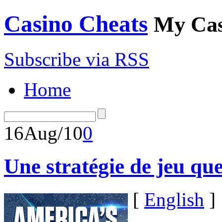
Casino Cheats
My Cas
Subscribe via RSS
Home
16
Aug/10
0
Une stratégie de jeu que
[
English
]