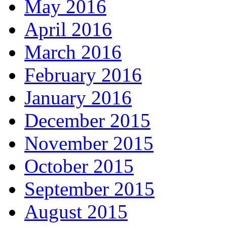
May 2016
April 2016
March 2016
February 2016
January 2016
December 2015
November 2015
October 2015
September 2015
August 2015