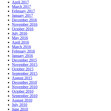
April 2017
March 2017
February 2017
January 2017
December 2016
November 2016
October 2016
July 2016
May 2016
April 2016
March 2016
February 2016
January 2016
December 2015
November 2015
October 2015
September 2015
August 2015
December 2010
November 2010
October 2010
September 2010
August 2010
July 2010
June 2010