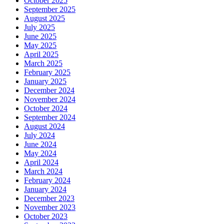
October 2025
September 2025
August 2025
July 2025
June 2025
May 2025
April 2025
March 2025
February 2025
January 2025
December 2024
November 2024
October 2024
September 2024
August 2024
July 2024
June 2024
May 2024
April 2024
March 2024
February 2024
January 2024
December 2023
November 2023
October 2023